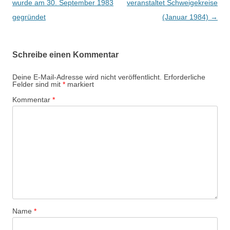
e
wurde am 30. September 1983
veranstaltet Schweigekreise
i
gegründet
(Januar 1984)
→
t
r
Schreibe einen Kommentar
a
g
Deine E-Mail-Adresse wird nicht veröffentlicht.
Erforderliche
Felder sind mit
*
markiert
s
Kommentar
*
-
N
a
v
i
g
a
t
Name
*
i