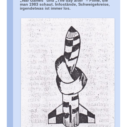
„War Games“ und „The day after“ – Filme, die
man 1983 schaut. Infostände, Schweigekreise,
irgendetwas ist immer los.