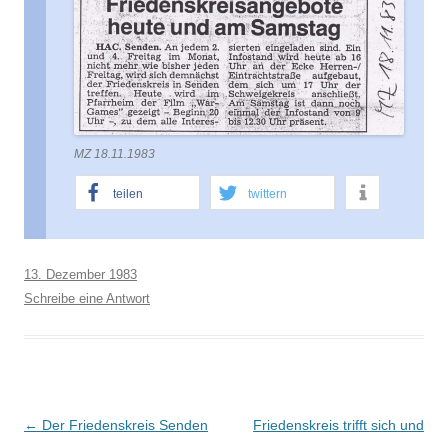
MZ 18.11.1983
teilen
twittern
13. Dezember 1983
Schreibe eine Antwort
B
←
Der Friedenskreis Senden
Friedenskreis trifft sich und