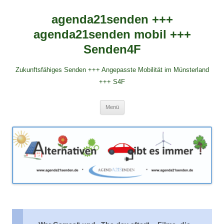
agenda21senden +++
agenda21senden mobil +++
Senden4F
Zukunftsfähiges Senden +++ Angepasste Mobilität im Münsterland
+++ S4F
Zum
Menü
Inhalt
springen