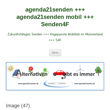
agenda21senden +++
agenda21senden mobil +++
Senden4F
Zukunftsfähiges Senden +++ Angepasste Mobilität im Münsterland
+++ S4F
Zum
Menü
Inhalt
springen
Image (47)