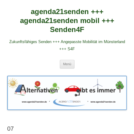
agenda21senden +++
agenda21senden mobil +++
Senden4F
Zukunftsfähiges Senden +++ Angepasste Mobilität im Münsterland
+++ S4F
Zum
Menü
Inhalt
springen
07