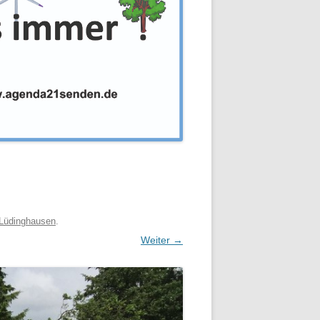
 Lüdinghausen
.
Weiter →