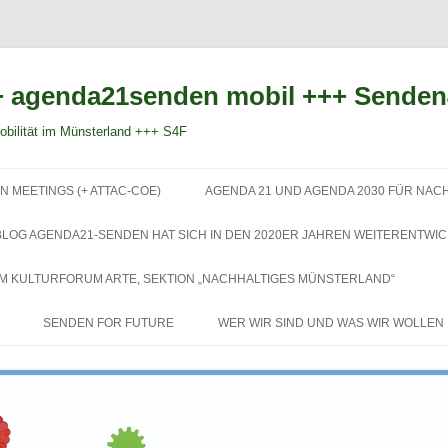
 agenda21senden mobil +++ Sende
bilität im Münsterland +++ S4F
Zum
Inhalt
N MEETINGS (+ ATTAC-COE)
AGENDA 21 UND AGENDA 2030 FÜR NAC
springen
BLOG AGENDA21-SENDEN HAT SICH IN DEN 2020ER JAHREN WEITERENTWIC
EM KULTURFORUM ARTE, SEKTION „NACHHALTIGES MÜNSTERLAND“
SENDEN FOR FUTURE
WER WIR SIND UND WAS WIR WOLLEN