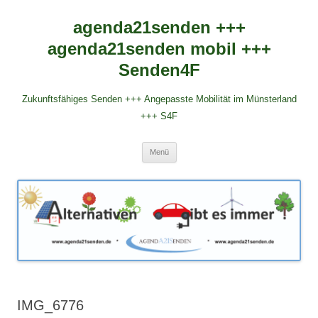
agenda21senden +++
agenda21senden mobil +++
Senden4F
Zukunftsfähiges Senden +++ Angepasste Mobilität im Münsterland
+++ S4F
Zum
Menü
Inhalt
springen
IMG_6776