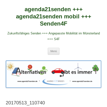
agenda21senden +++
agenda21senden mobil +++
Senden4F
Zukunftsfähiges Senden +++ Angepasste Mobilität im Münsterland
+++ S4F
Zum
Menü
Inhalt
springen
20170513_110740