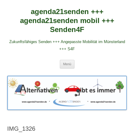
agenda21senden +++
agenda21senden mobil +++
Senden4F
Zukunftsfähiges Senden +++ Angepasste Mobilität im Münsterland
+++ S4F
Zum
Menü
Inhalt
springen
IMG_1326