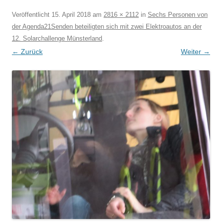
Veröffentlicht
15. April 2018
am
2816 × 2112
in
Sechs Personen von
der Agenda21Senden beteiligten sich mit zwei Elektroautos an der
12. Solarchallenge Münsterland
.
← Zurück
Weiter →