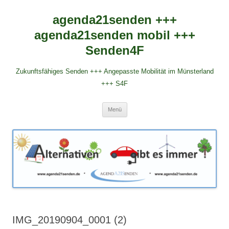
agenda21senden +++
agenda21senden mobil +++
Senden4F
Zukunftsfähiges Senden +++ Angepasste Mobilität im Münsterland
+++ S4F
Zum
Menü
Inhalt
springen
IMG_20190904_0001 (2)