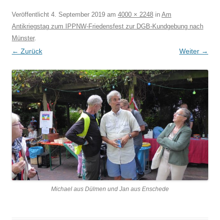
Veröffentlicht
4. September 2019
am
4000 × 2248
in
Am
Antikriegstag zum IPPNW-Friedensfest zur DGB-Kundgebung nach
Münster
.
← Zurück
Weiter →
Michael aus Dülmen und Jan aus Enschede