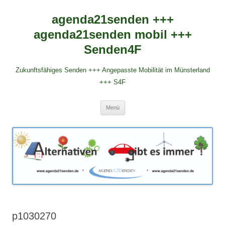
agenda21senden +++
agenda21senden mobil +++
Senden4F
Zukunftsfähiges Senden +++ Angepasste Mobilität im Münsterland
+++ S4F
Zum
Menü
Inhalt
springen
p1030270