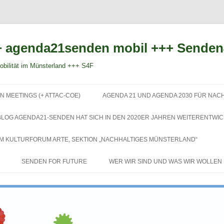
 agenda21senden mobil +++ Sende
bilität im Münsterland +++ S4F
Zum
Inhalt
N MEETINGS (+ ATTAC-COE)
AGENDA 21 UND AGENDA 2030 FÜR NAC
springen
BLOG AGENDA21-SENDEN HAT SICH IN DEN 2020ER JAHREN WEITERENTWIC
EM KULTURFORUM ARTE, SEKTION „NACHHALTIGES MÜNSTERLAND“
SENDEN FOR FUTURE
WER WIR SIND UND WAS WIR WOLLEN