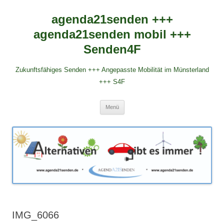
agenda21senden +++
agenda21senden mobil +++
Senden4F
Zukunftsfähiges Senden +++ Angepasste Mobilität im Münsterland
+++ S4F
Zum
Menü
Inhalt
springen
IMG_6066