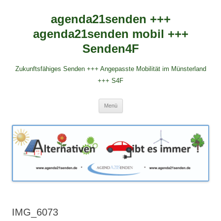
agenda21senden +++
agenda21senden mobil +++
Senden4F
Zukunftsfähiges Senden +++ Angepasste Mobilität im Münsterland
+++ S4F
Zum
Menü
Inhalt
springen
IMG_6073