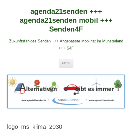
agenda21senden +++
agenda21senden mobil +++
Senden4F
Zukunftsfähiges Senden +++ Angepasste Mobilität im Münsterland
+++ S4F
Zum
Menü
Inhalt
springen
logo_ms_klima_2030