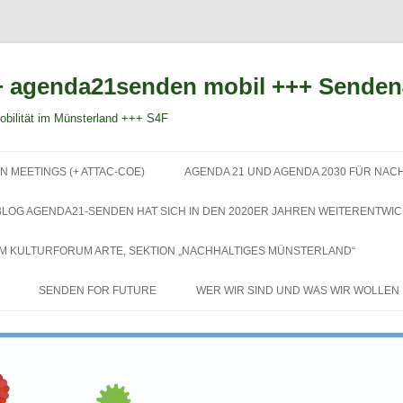
 agenda21senden mobil +++ Sende
bilität im Münsterland +++ S4F
Zum
Inhalt
N MEETINGS (+ ATTAC-COE)
AGENDA 21 UND AGENDA 2030 FÜR NAC
springen
BLOG AGENDA21-SENDEN HAT SICH IN DEN 2020ER JAHREN WEITERENTWIC
EM KULTURFORUM ARTE, SEKTION „NACHHALTIGES MÜNSTERLAND“
SENDEN FOR FUTURE
WER WIR SIND UND WAS WIR WOLLEN