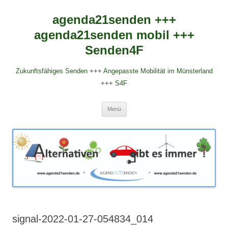
agenda21senden +++
agenda21senden mobil +++
Senden4F
Zukunftsfähiges Senden +++ Angepasste Mobilität im Münsterland
+++ S4F
Zum
Menü
Inhalt
springen
signal-2022-01-27-054834_014