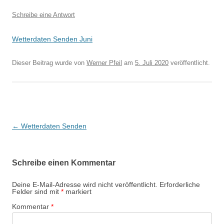
Schreibe eine Antwort
Wetterdaten Senden Juni
Dieser Beitrag wurde
von
Werner Pfeil
am
5. Juli 2020
veröffentlicht.
B
←
Wetterdaten Senden
e
i
Schreibe einen Kommentar
t
r
Deine E-Mail-Adresse wird nicht veröffentlicht.
Erforderliche
Felder sind mit
*
markiert
a
Kommentar
*
g
s