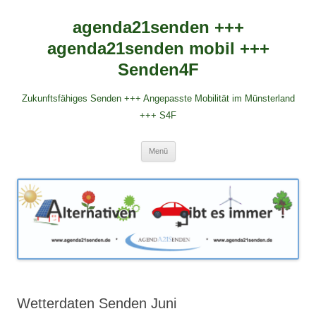
agenda21senden +++
agenda21senden mobil +++
Senden4F
Zukunftsfähiges Senden +++ Angepasste Mobilität im Münsterland
+++ S4F
Zum
Menü
Inhalt
springen
Wetterdaten Senden Juni