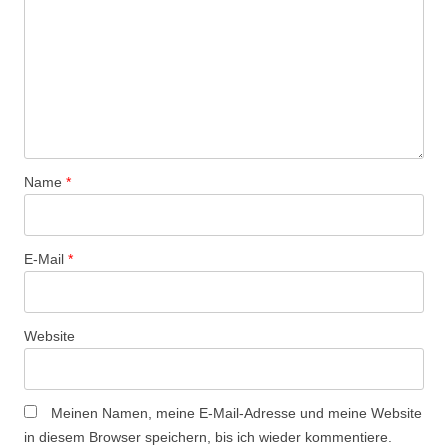
-
N
a
v
i
g
Name
*
a
t
i
E-Mail
*
o
n
Website
Meinen Namen, meine E-Mail-Adresse und meine Website
in diesem Browser speichern, bis ich wieder kommentiere.