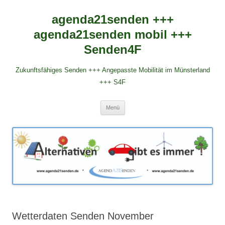
agenda21senden +++
agenda21senden mobil +++
Senden4F
Zukunftsfähiges Senden +++ Angepasste Mobilität im Münsterland
+++ S4F
Zum
Menü
Inhalt
springen
Wetterdaten Senden November