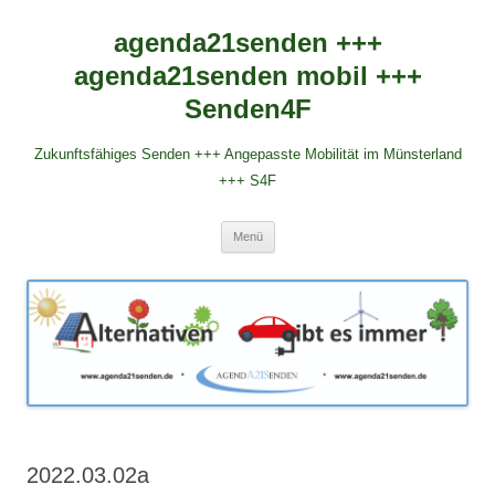
agenda21senden +++
agenda21senden mobil +++
Senden4F
Zukunftsfähiges Senden +++ Angepasste Mobilität im Münsterland
+++ S4F
Zum
Menü
Inhalt
springen
2022.03.02a