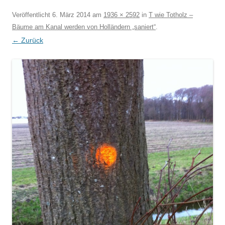
Veröffentlicht
6. März 2014
am
1936 × 2592
in
T wie Totholz –
Bäume am Kanal werden von Holländern „saniert“
.
← Zurück