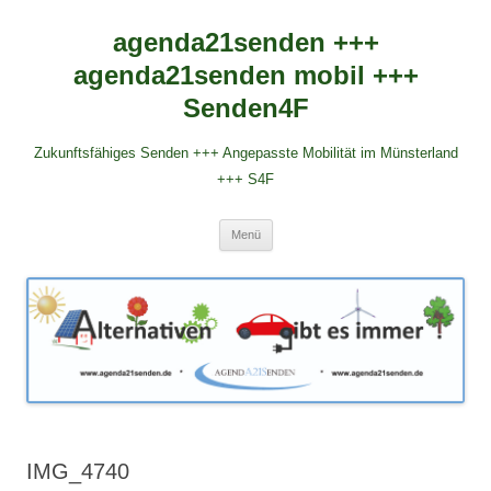
agenda21senden +++
agenda21senden mobil +++
Senden4F
Zukunftsfähiges Senden +++ Angepasste Mobilität im Münsterland
+++ S4F
Zum
Menü
Inhalt
springen
IMG_4740