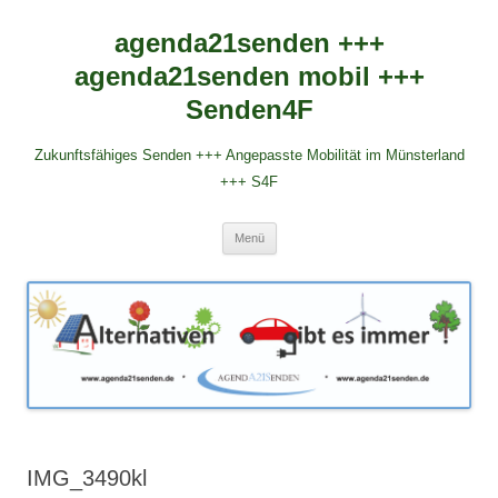
agenda21senden +++
agenda21senden mobil +++
Senden4F
Zukunftsfähiges Senden +++ Angepasste Mobilität im Münsterland
+++ S4F
Zum
Menü
Inhalt
springen
IMG_3490kl