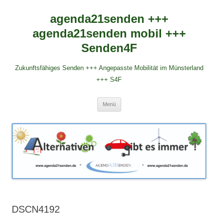
agenda21senden +++
agenda21senden mobil +++
Senden4F
Zukunftsfähiges Senden +++ Angepasste Mobilität im Münsterland
+++ S4F
Zum
Menü
Inhalt
springen
DSCN4192