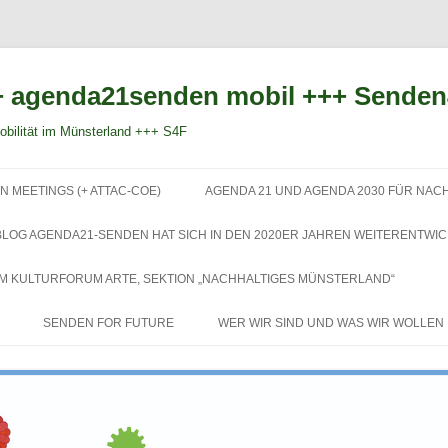
 agenda21senden mobil +++ Sende
bilität im Münsterland +++ S4F
Zum
Inhalt
N MEETINGS (+ ATTAC-COE)
AGENDA 21 UND AGENDA 2030 FÜR NAC
springen
BLOG AGENDA21-SENDEN HAT SICH IN DEN 2020ER JAHREN WEITERENTWIC
EM KULTURFORUM ARTE, SEKTION „NACHHALTIGES MÜNSTERLAND“
SENDEN FOR FUTURE
WER WIR SIND UND WAS WIR WOLLEN