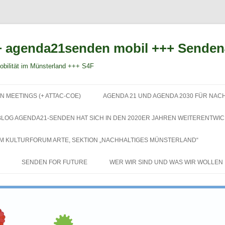
 agenda21senden mobil +++ Sende
bilität im Münsterland +++ S4F
Zum
Inhalt
N MEETINGS (+ ATTAC-COE)
AGENDA 21 UND AGENDA 2030 FÜR NAC
springen
BLOG AGENDA21-SENDEN HAT SICH IN DEN 2020ER JAHREN WEITERENTWIC
EM KULTURFORUM ARTE, SEKTION „NACHHALTIGES MÜNSTERLAND“
SENDEN FOR FUTURE
WER WIR SIND UND WAS WIR WOLLEN