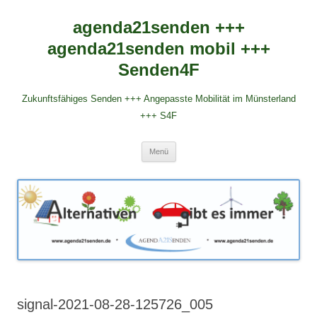
agenda21senden +++
agenda21senden mobil +++
Senden4F
Zukunftsfähiges Senden +++ Angepasste Mobilität im Münsterland
+++ S4F
Zum
Menü
Inhalt
springen
signal-2021-08-28-125726_005