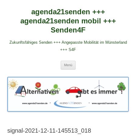
agenda21senden +++
agenda21senden mobil +++
Senden4F
Zukunftsfähiges Senden +++ Angepasste Mobilität im Münsterland
+++ S4F
Zum
Menü
Inhalt
springen
signal-2021-12-11-145513_018