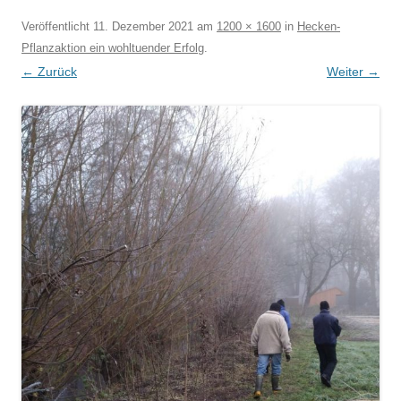
Veröffentlicht
11. Dezember 2021
am
1200 × 1600
in
Hecken-
Pflanzaktion ein wohltuender Erfolg
.
← Zurück
Weiter →