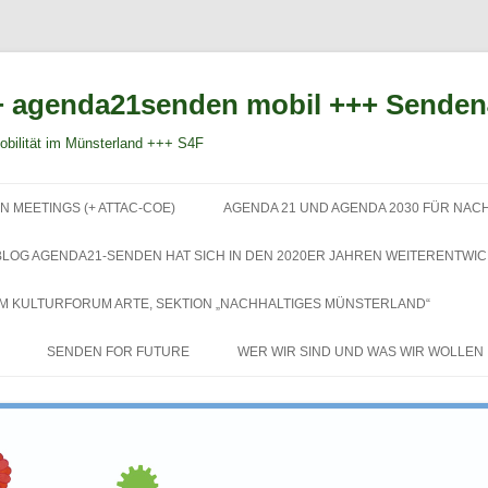
 agenda21senden mobil +++ Sende
bilität im Münsterland +++ S4F
Zum
Inhalt
N MEETINGS (+ ATTAC-COE)
AGENDA 21 UND AGENDA 2030 FÜR NAC
springen
BLOG AGENDA21-SENDEN HAT SICH IN DEN 2020ER JAHREN WEITERENTWIC
EM KULTURFORUM ARTE, SEKTION „NACHHALTIGES MÜNSTERLAND“
SENDEN FOR FUTURE
WER WIR SIND UND WAS WIR WOLLEN