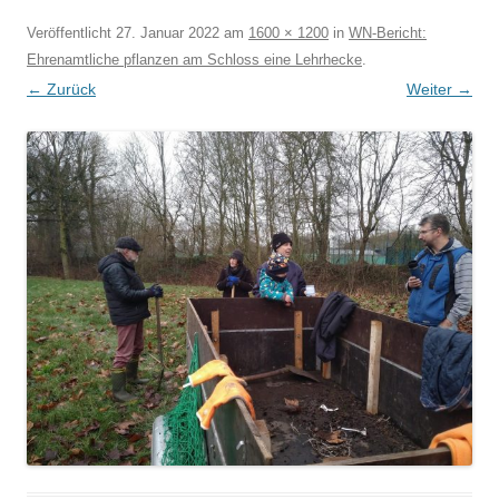
Veröffentlicht
27. Januar 2022
am
1600 × 1200
in
WN-Bericht:
Ehrenamtliche pflanzen am Schloss eine Lehrhecke
.
← Zurück
Weiter →