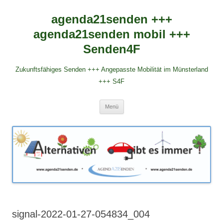
agenda21senden +++
agenda21senden mobil +++
Senden4F
Zukunftsfähiges Senden +++ Angepasste Mobilität im Münsterland
+++ S4F
Zum
Menü
Inhalt
springen
signal-2022-01-27-054834_004