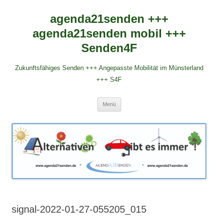
agenda21senden +++
agenda21senden mobil +++
Senden4F
Zukunftsfähiges Senden +++ Angepasste Mobilität im Münsterland
+++ S4F
Zum
Menü
Inhalt
springen
signal-2022-01-27-055205_015