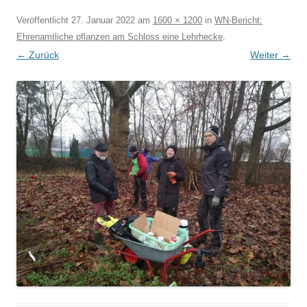
Veröffentlicht
27. Januar 2022
am
1600 × 1200
in
WN-Bericht:
Ehrenamtliche pflanzen am Schloss eine Lehrhecke
.
← Zurück
Weiter →