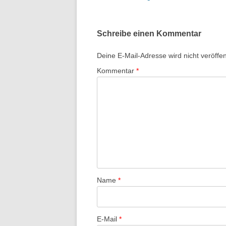
e
i
Schreibe einen Kommentar
t
r
Deine E-Mail-Adresse wird nicht veröffent
a
Kommentar
*
g
s
-
N
a
v
i
g
Name
*
a
t
E-Mail
*
i