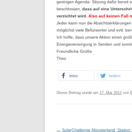
gestrigen Agenda- Sitzung dafür bereit e
beschlossen,
dass auf eine Unterschri
verzichtet wird.
Also auf keinen Fall
Jeder kann nun die Absichtserklärungen
möglichst viele Befürworter und evtl. ber
Ich hoffe, dass unsere Aktion einen gro
Energieversorgung in Senden und somit 
Freundliche Grüße
Theo
teilen
twittern
Dieser Beitrag wurde am
17. Mai 2012
von
B
←
SolarChallenge Münsterland, Station