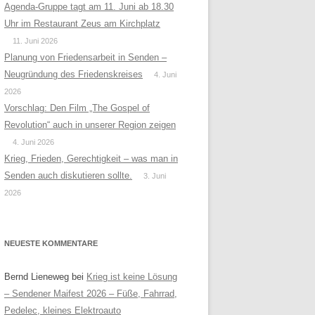
Agenda-Gruppe tagt am 11. Juni ab 18.30
Uhr im Restaurant Zeus am Kirchplatz
11. Juni 2026
Planung von Friedensarbeit in Senden –
Neugründung des Friedenskreises
4. Juni
2026
Vorschlag: Den Film „The Gospel of
Revolution“ auch in unserer Region zeigen
4. Juni 2026
Krieg, Frieden, Gerechtigkeit – was man in
Senden auch diskutieren sollte.
3. Juni
2026
NEUESTE KOMMENTARE
Bernd Lieneweg
bei
Krieg ist keine Lösung
– Sendener Maifest 2026 – Füße, Fahrrad,
Pedelec, kleines Elektroauto