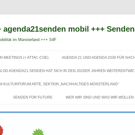
 agenda21senden mobil +++ Sende
bilität im Münsterland +++ S4F
Zum
Inhalt
N MEETINGS (+ ATTAC-COE)
AGENDA 21 UND AGENDA 2030 FÜR NAC
springen
BLOG AGENDA21-SENDEN HAT SICH IN DEN 2020ER JAHREN WEITERENTWIC
EM KULTURFORUM ARTE, SEKTION „NACHHALTIGES MÜNSTERLAND“
SENDEN FOR FUTURE
WER WIR SIND UND WAS WIR WOLLEN