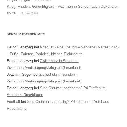
Krieg, Frieden, Gerechtigkeit – was man in Senden auch diskutieren
sollte.
3. Juni 2026
NEUESTE KOMMENTARE
Bernd Lieneweg
bei
Krieg ist keine Lösung – Sendener Maifest 2026
– Füße, Fahrrad, Pedelec, kleines Elektroauto
Bernd Lieneweg
bei
Zivilschutz in Senden –
Zivilschutz/Verteidigungsfähigkeit (Leserbrief)
Joachim Gogoll
bei
Zivilschutz in Senden –
Zivilschutz/Verteidigungsfähigkeit (Leserbrief)
Bernd Lieneweg
bei
Sind Oldtimer nachhaltig? P4-Treffen im
Autohaus Rüschkamp
Football
bei
Sind Oldtimer nachhaltig? P4-Treffen im Autohaus
Rüschkamp