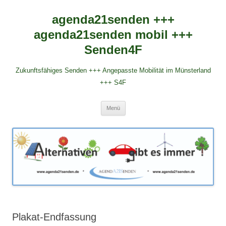
agenda21senden +++
agenda21senden mobil +++
Senden4F
Zukunftsfähiges Senden +++ Angepasste Mobilität im Münsterland
+++ S4F
Zum
Menü
Inhalt
springen
Plakat-Endfassung