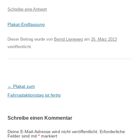
Schreibe eine Antwort
Plakat-Endfassung
Dieser Beitrag wurde
von
Bernd Lieneweg
am
26. März 2013
veröffentlicht.
B
←
Plakat zum
e
Fahrradaktionstag ist fertig
i
t
Schreibe einen Kommentar
r
a
Deine E-Mail-Adresse wird nicht veröffentlicht.
Erforderliche
Felder sind mit
*
markiert
g