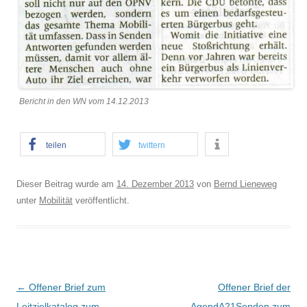
Bericht in den WN vom 14.12.2013
teilen
twittern
Dieser Beitrag wurde am
14. Dezember 2013
von
Bernd Lieneweg
unter
Mobilität
veröffentlicht.
B
←
Offener Brief zum
Offener Brief der
e
Leitzielkatalog zum
AgendA21Senden zum