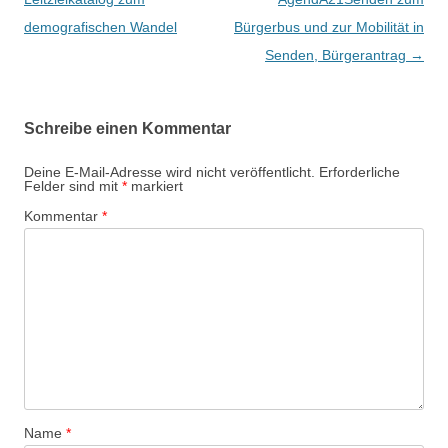
i
demografischen Wandel
Bürgerbus und zur Mobilität in
t
Senden, Bürgerantrag
→
r
a
Schreibe einen Kommentar
g
s
Deine E-Mail-Adresse wird nicht veröffentlicht.
Erforderliche
Felder sind mit
*
markiert
-
Kommentar
*
N
a
v
i
g
a
t
i
Name
*
o