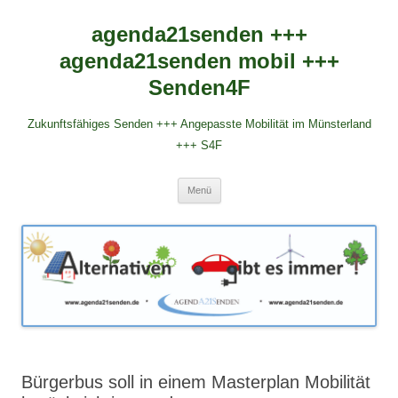
agenda21senden +++
agenda21senden mobil +++
Senden4F
Zukunftsfähiges Senden +++ Angepasste Mobilität im Münsterland
+++ S4F
Zum
Menü
Inhalt
springen
Bürgerbus soll in einem Masterplan Mobilität