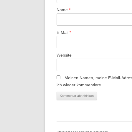
g
a
Name
*
t
i
E-Mail
*
o
n
Website
Meinen Namen, meine E-Mail-Adress
ich wieder kommentiere.