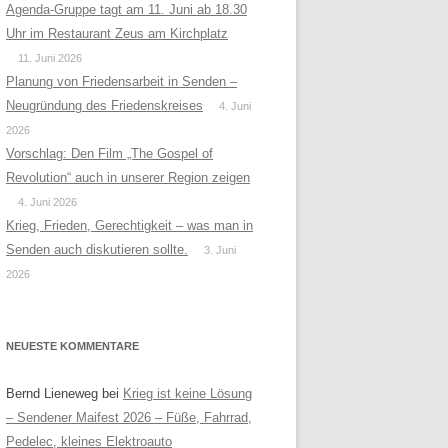
Agenda-Gruppe tagt am 11. Juni ab 18.30
Uhr im Restaurant Zeus am Kirchplatz
11. Juni 2026
Planung von Friedensarbeit in Senden –
Neugründung des Friedenskreises
4. Juni
2026
Vorschlag: Den Film „The Gospel of
Revolution“ auch in unserer Region zeigen
4. Juni 2026
Krieg, Frieden, Gerechtigkeit – was man in
Senden auch diskutieren sollte.
3. Juni
2026
NEUESTE KOMMENTARE
Bernd Lieneweg
bei
Krieg ist keine Lösung
– Sendener Maifest 2026 – Füße, Fahrrad,
Pedelec, kleines Elektroauto