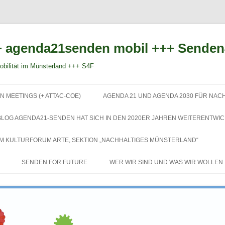
 agenda21senden mobil +++ Sende
bilität im Münsterland +++ S4F
Zum
Inhalt
N MEETINGS (+ ATTAC-COE)
AGENDA 21 UND AGENDA 2030 FÜR NAC
springen
BLOG AGENDA21-SENDEN HAT SICH IN DEN 2020ER JAHREN WEITERENTWIC
EM KULTURFORUM ARTE, SEKTION „NACHHALTIGES MÜNSTERLAND“
SENDEN FOR FUTURE
WER WIR SIND UND WAS WIR WOLLEN