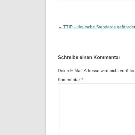
B
←
TTIP – deutsche Standards gefährde
e
i
t
Schreibe einen Kommentar
r
a
Deine E-Mail-Adresse wird nicht veröffent
g
Kommentar
*
s
-
N
a
v
i