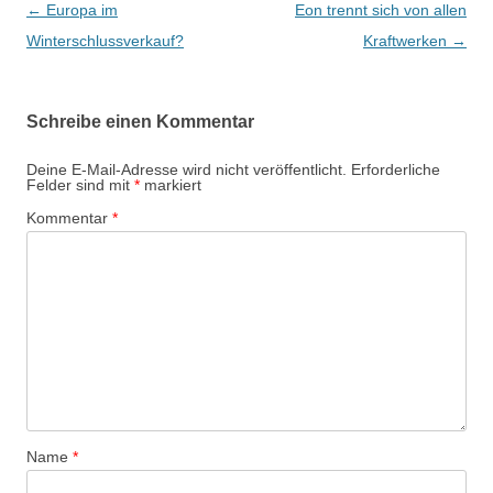
B
←
Europa im
Eon trennt sich von allen
e
Winterschlussverkauf?
Kraftwerken
→
i
t
Schreibe einen Kommentar
r
a
Deine E-Mail-Adresse wird nicht veröffentlicht.
Erforderliche
Felder sind mit
*
markiert
g
Kommentar
*
s
-
N
a
v
i
g
a
Name
*
t