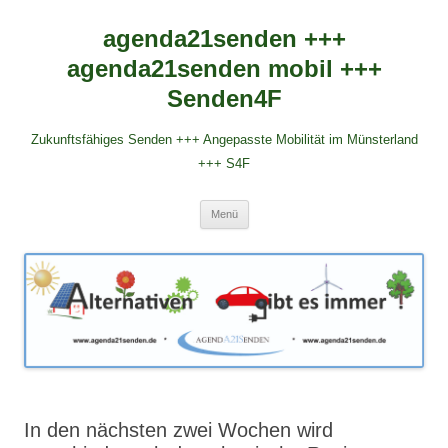
agenda21senden +++
agenda21senden mobil +++
Senden4F
Zukunftsfähiges Senden +++ Angepasste Mobilität im Münsterland
+++ S4F
Zum
Menü
Inhalt
springen
In den nächsten zwei Wochen wird