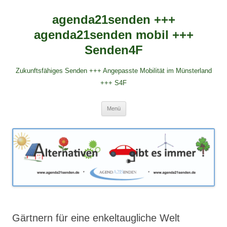
agenda21senden +++
agenda21senden mobil +++
Senden4F
Zukunftsfähiges Senden +++ Angepasste Mobilität im Münsterland
+++ S4F
Zum
Menü
Inhalt
springen
Gärtnern für eine enkeltaugliche Welt