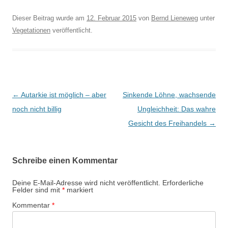
Dieser Beitrag wurde am
12. Februar 2015
von
Bernd Lieneweg
unter
Vegetationen
veröffentlicht.
B
←
Autarkie ist möglich – aber
Sinkende Löhne, wachsende
e
noch nicht billig
Ungleichheit: Das wahre
i
Gesicht des Freihandels
→
t
r
Schreibe einen Kommentar
a
g
Deine E-Mail-Adresse wird nicht veröffentlicht.
Erforderliche
Felder sind mit
*
markiert
s
Kommentar
*
-
N