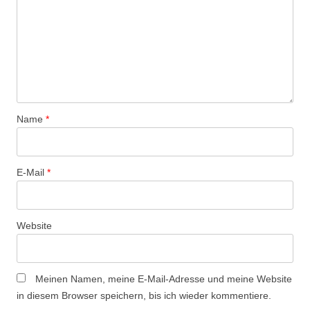
a
v
i
g
a
t
Name
*
i
o
n
E-Mail
*
Website
Meinen Namen, meine E-Mail-Adresse und meine Website
in diesem Browser speichern, bis ich wieder kommentiere.