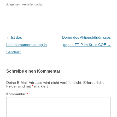
Allgemein
veröffentlicht.
B
←
Ist das
Demo des Aktionsbündnisses
e
Lebensraumerhaltung in
gegen TTIP im Kreis COE
→
i
Senden?
t
r
Schreibe einen Kommentar
a
g
Deine E-Mail-Adresse wird nicht veröffentlicht.
Erforderliche
Felder sind mit
*
markiert
s
Kommentar
*
-
N
a