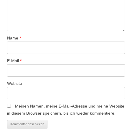
v
i
g
a
t
Name
*
i
o
n
E-Mail
*
Website
Meinen Namen, meine E-Mail-Adresse und meine Website
in diesem Browser speichern, bis ich wieder kommentiere.