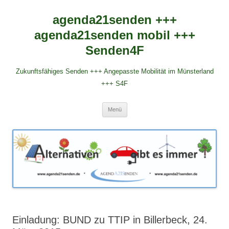
agenda21senden +++
agenda21senden mobil +++
Senden4F
Zukunftsfähiges Senden +++ Angepasste Mobilität im Münsterland
+++ S4F
Zum
Menü
Inhalt
springen
Einladung: BUND zu TTIP in Billerbeck, 24.