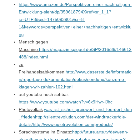
https://www.amazon.de/Perspektiven-einer-nachhaltigen-
Entwicklung-sieht/dp/359618794X/ref=sr_1_1?
ie=UTF8&qid=1475093901&sr=8-
1&keywords=perspektiven+einer+nachhaltigen+entwicklu
ng
Mensch gegen
Maschine:
https://magazin.spiegel.de/SP/2016/36/146612
488/index.html
zu
Freihandelsabkommen:
http://www.daserste.de/informatio
n/reportage-dokumentation/dokus/sendung/konzerne-
klagen-wir-zahlen-102.html
auf youtube noch sehbar:
https://www.youtube.com/watch?v=6x9Hwr-iJhc
Photovoltaik
:
was_ist_sicher_preiswert_und_foerdert_den
_frieden
http://silentrevolution.com/der-windtracker/die-
details/
http://www.quietrevolution.com/products/
Sprachsysteme im Einsatz:
http://future.arte.tv/de/wenn-
algorithmen-texte-schreiben-roboter-im-journalismus?