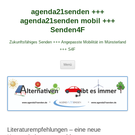
agenda21senden +++
agenda21senden mobil +++
Senden4F
Zukunftsfähiges Senden +++ Angepasste Mobilität im Münsterland
+++ S4F
Zum
Menü
Inhalt
springen
Literaturempfehlungen – eine neue