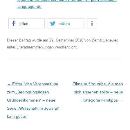
language=de
teilen
twittern
Dieser Beitrag wurde am
29. September 2016
von
Bernd Lieneweg
unter
Literaturempfehlungen
veröffentlicht.
B
←
Erfreuliche Veranstaltung
Filme auf Youtube, die man
e
zum „Bedingungslosen
sich ansehen sollte – neue
i
Grundeinkommen“ – neue
Kategorie Filmtipps
→
t
Serie „Wirtschaft im Journal“
r
kam gut an
a