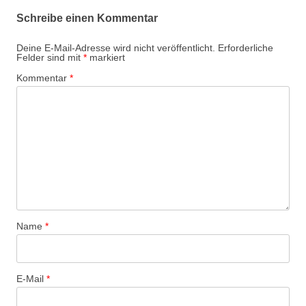
g
Schreibe einen Kommentar
s
-
Deine E-Mail-Adresse wird nicht veröffentlicht.
Erforderliche
Felder sind mit
*
markiert
N
Kommentar
*
a
v
i
g
a
t
i
o
Name
*
n
E-Mail
*