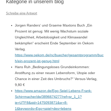
Kategorie in unserem blog
Schreibe eine Antwort
Jorgen Randers‘ und Graeme Maxtons Buch „Ein
Prozent ist genug: Mit wenig Wachstum soziale
Ungleichheit, Arbeitslosigkeit und Klimawandel
bekämpfen“ erscheint Ende September im Oekom
Verlag.
https://www.oekom.de/nc/buecher/gesamtprogramm/buc
h/ein-prozent-ist-genug.html
Hans Ruh „Bedingungsloses Grundeinkommen:
Anstiftung zu einer neuen Lebensform, Utopie oder
Chance in einer Zeit des Umbruchs?“ Versus-Verlag,
9,80 €
https://www.amazon.de/Ego-Spiel-Lebens-Frank-
Schirrmacher/dp/3896674277/ref=sr_1_1?
ie=UTF8&qid=1475093871&sr=8-
1&keywords=Ego+spiel+des+lebens