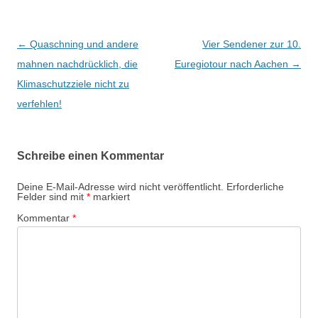
B
←
Quaschning und andere
Vier Sendener zur 10.
e
mahnen nachdrücklich, die
Euregiotour nach Aachen
→
i
Klimaschutzziele nicht zu
t
verfehlen!
r
a
Schreibe einen Kommentar
g
s
Deine E-Mail-Adresse wird nicht veröffentlicht.
Erforderliche
Felder sind mit
*
markiert
-
Kommentar
*
N
a
v
i
g