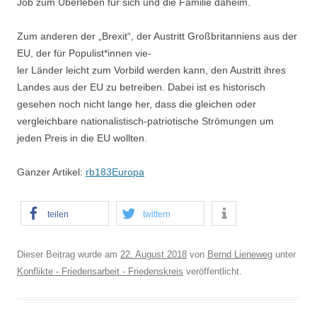
Job zum Überleben für sich und die Familie daheim.
Zum anderen der „Brexit“, der Austritt Großbritanniens aus der
EU, der für Populist*innen vie‐
ler Länder leicht zum Vorbild werden kann, den Austritt ihres
Landes aus der EU zu betreiben. Dabei ist es historisch
gesehen noch nicht lange her, dass die gleichen oder
vergleichbare nationalistisch‐patriotische Strömungen um
jeden Preis in die EU wollten.
Ganzer Artikel:
rb183Europa
teilen
twittern
Dieser Beitrag wurde am
22. August 2018
von
Bernd Lieneweg
unter
Konflikte - Friedensarbeit - Friedenskreis
veröffentlicht.