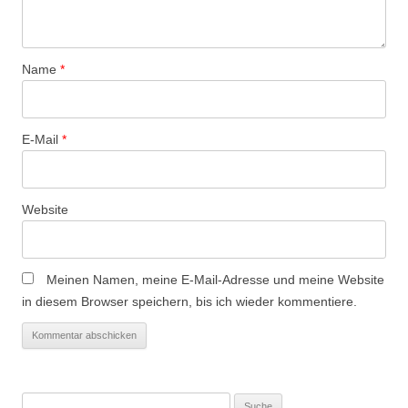
a
t
i
Name
*
o
n
E-Mail
*
Website
Meinen Namen, meine E-Mail-Adresse und meine Website
in diesem Browser speichern, bis ich wieder kommentiere.
Suche