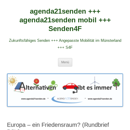
agenda21senden +++
agenda21senden mobil +++
Senden4F
Zukunftsfähiges Senden +++ Angepasste Mobilität im Münsterland
+++ S4F
Zum
Menü
Inhalt
springen
Europa – ein Friedensraum? (Rundbrief