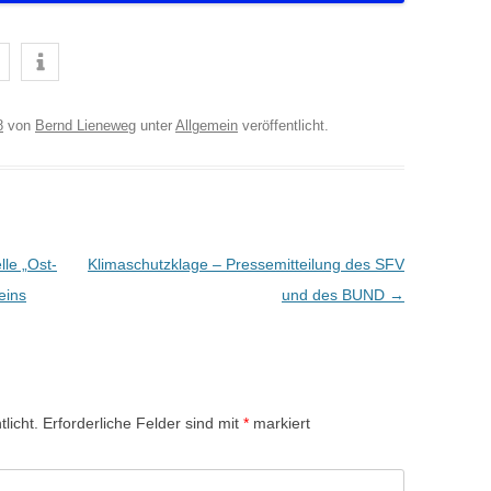
8
von
Bernd Lieneweg
unter
Allgemein
veröffentlicht.
le „Ost-
Klimaschutzklage – Pressemitteilung des SFV
eins
und des BUND
→
licht.
Erforderliche Felder sind mit
*
markiert