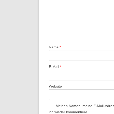
-
N
a
v
i
g
a
Name
*
t
i
E-Mail
*
o
n
Website
Meinen Namen, meine E-Mail-Adress
ich wieder kommentiere.