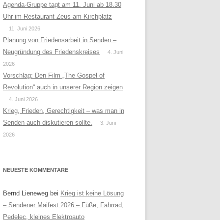
Agenda-Gruppe tagt am 11. Juni ab 18.30
Uhr im Restaurant Zeus am Kirchplatz
11. Juni 2026
Planung von Friedensarbeit in Senden –
Neugründung des Friedenskreises
4. Juni
2026
Vorschlag: Den Film „The Gospel of
Revolution“ auch in unserer Region zeigen
4. Juni 2026
Krieg, Frieden, Gerechtigkeit – was man in
Senden auch diskutieren sollte.
3. Juni
2026
NEUESTE KOMMENTARE
Bernd Lieneweg
bei
Krieg ist keine Lösung
– Sendener Maifest 2026 – Füße, Fahrrad,
Pedelec, kleines Elektroauto