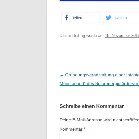
teilen
twittern
Dieser Beitrag wurde am
18. November 201
B
←
Gründungsveranstaltung einer Infostel
e
Münsterland“ des Solarenergieförderver
i
t
Schreibe einen Kommentar
r
a
Deine E-Mail-Adresse wird nicht veröffent
g
Kommentar
*
s