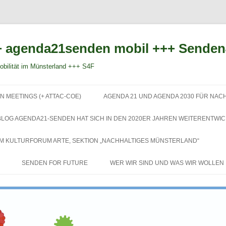
 agenda21senden mobil +++ Sende
bilität im Münsterland +++ S4F
Zum
Inhalt
N MEETINGS (+ ATTAC-COE)
AGENDA 21 UND AGENDA 2030 FÜR NAC
springen
BLOG AGENDA21-SENDEN HAT SICH IN DEN 2020ER JAHREN WEITERENTWIC
EM KULTURFORUM ARTE, SEKTION „NACHHALTIGES MÜNSTERLAND“
SENDEN FOR FUTURE
WER WIR SIND UND WAS WIR WOLLEN