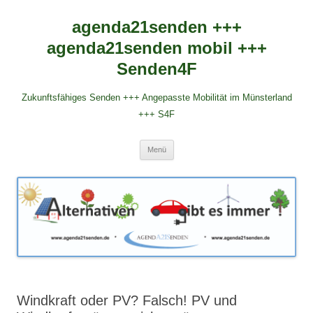
agenda21senden +++
agenda21senden mobil +++
Senden4F
Zukunftsfähiges Senden +++ Angepasste Mobilität im Münsterland
+++ S4F
Zum
Menü
Inhalt
springen
Windkraft oder PV? Falsch! PV und