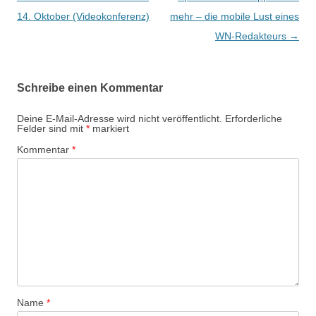
e
14. Oktober (Videokonferenz)
mehr – die mobile Lust eines
i
WN-Redakteurs
→
t
r
Schreibe einen Kommentar
a
g
Deine E-Mail-Adresse wird nicht veröffentlicht.
Erforderliche
Felder sind mit
*
markiert
s
Kommentar
*
-
N
a
v
i
g
a
t
Name
*
i