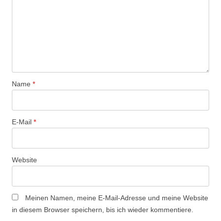
a
v
i
g
a
t
Name
*
i
o
n
E-Mail
*
Website
Meinen Namen, meine E-Mail-Adresse und meine Website
in diesem Browser speichern, bis ich wieder kommentiere.