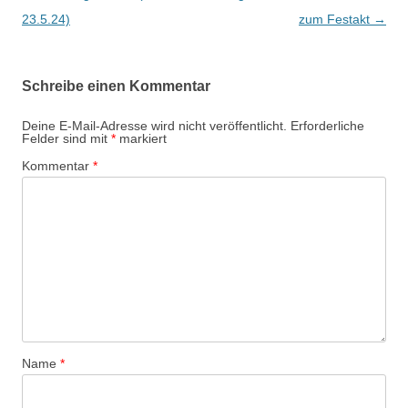
i
23.5.24)
zum Festakt
→
t
r
Schreibe einen Kommentar
a
g
Deine E-Mail-Adresse wird nicht veröffentlicht.
Erforderliche
Felder sind mit
*
markiert
s
Kommentar
*
-
N
a
v
i
g
a
t
Name
*
i
o