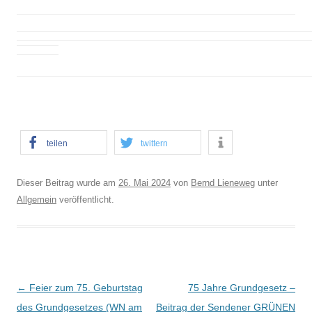
teilen
twittern
Dieser Beitrag wurde am
26. Mai 2024
von
Bernd Lieneweg
unter
Allgemein
veröffentlicht.
B
←
Feier zum 75. Geburtstag
75 Jahre Grundgesetz –
e
des Grundgesetzes (WN am
Beitrag der Sendener GRÜNEN