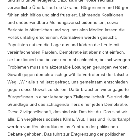
und sind unbefriedigend. Dazu kam der völkerrechtlich
verwerfliche Überfall auf die Ukraine. Bürgerinnen und Bürger
fühlen sich hilflos und sind frustriert. Lähmende Koalitionen
und unüberwindbare Meinungsverscheidenheiten, sowie
Berichte in öffentlichen und sog. sozialen Medien lassen die
Politik unfähig erscheinen. Alternativen werden gesucht,
Populisten nutzen die Lage aus und ködern die Leute mit
vereinfachenden Parolen. Demokratie ist aber nicht einfach,
sie funktioniert mal besser und mal schlechter, bei schwierigen
Problemen muss um akzeptable Lösungen gerungen werden.
Gewalt gegen demokratisch gewählte Vertreter ist der falsche
Weg. „Wir alle sind jetzt gefragt, uns gemeinsam entschieden
gegen diese Gewalt zu stellen. Dafür brauchen wir engagierte
Bürger*innen in einer lebendigen Zivilgesellschaft: Sie sind die
Grundlage und das schlagende Herz einer jeden Demokratie.
Diese Zivilgesellschaft, das sind wir. Das bist du. Das sind wir
alle. Ein vergiftetes soziales Klima, Wut, Hass und Kulturkampf
werden von Rechtsradikalen ins Zentrum der politischen
Debatte gehoben. Das führt zur Entgrenzung der politischen