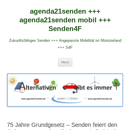
agenda21senden +++
agenda21senden mobil +++
Senden4F
Zukunftsfähiges Senden +++ Angepasste Mobilität im Münsterland
+++ S4F
Zum
Menü
Inhalt
springen
75 Jahre Grundgesetz – Senden feiert den