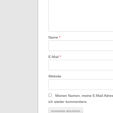
N
a
v
i
g
a
Name
*
t
i
E-Mail
*
o
n
Website
Meinen Namen, meine E-Mail-Adress
ich wieder kommentiere.