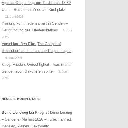
Agenda-Gruppe tagt am 11. Juni ab 18.30
Uhr im Restaurant Zeus am Kirchplatz
11. Juni 2026
Planung von Friedensarbeit in Senden –
Neugründung des Friedenskreises
4. Juni
2026
Vorschlag: Den Film „The Gospel of
Revolution“ auch in unserer Region zeigen
4. Juni 2026
Krieg, Frieden, Gerechtigkeit – was man in
Senden auch diskutieren sollte.
3. Juni
2026
NEUESTE KOMMENTARE
Bernd Lieneweg
bei
Krieg ist keine Lösung
– Sendener Maifest 2026 – Füße, Fahrrad,
Pedelec, kleines Elektroauto