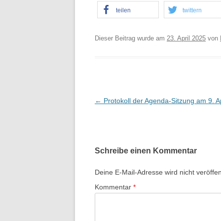
teilen
twittern
Dieser Beitrag wurde am
23. April 2025
von
B
←
Protokoll der Agenda-Sitzung am 9. A
e
i
t
Schreibe einen Kommentar
r
a
Deine E-Mail-Adresse wird nicht veröffent
g
Kommentar
*
s
-