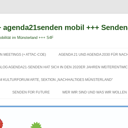
 agenda21senden mobil +++ Sende
bilität im Münsterland +++ S4F
Zum
Inhalt
N MEETINGS (+ ATTAC-COE)
AGENDA 21 UND AGENDA 2030 FÜR NAC
springen
BLOG AGENDA21-SENDEN HAT SICH IN DEN 2020ER JAHREN WEITERENTWIC
EM KULTURFORUM ARTE, SEKTION „NACHHALTIGES MÜNSTERLAND“
SENDEN FOR FUTURE
WER WIR SIND UND WAS WIR WOLLEN