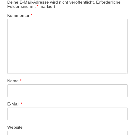
g
Deine E-Mail-Adresse wird nicht veröffentlicht.
Erforderliche
Felder sind mit
*
markiert
s
Kommentar
*
-
N
a
v
i
g
a
t
Name
*
i
o
n
E-Mail
*
Website