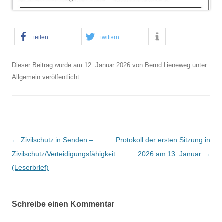
teilen
twittern
Dieser Beitrag wurde am
12. Januar 2026
von
Bernd Lieneweg
unter
Allgemein
veröffentlicht.
B
←
Zivilschutz in Senden –
Protokoll der ersten Sitzung in
e
Zivilschutz/Verteidigungsfähigkeit
2026 am 13. Januar
→
i
(Leserbrief)
t
r
Schreibe einen Kommentar
a