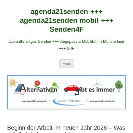
agenda21senden +++
agenda21senden mobil +++
Senden4F
Zukunftsfähiges Senden +++ Angepasste Mobilität im Münsterland
+++ S4F
Zum
Menü
Inhalt
springen
Beginn der Arbeit im neuen Jahr 2026 – Was