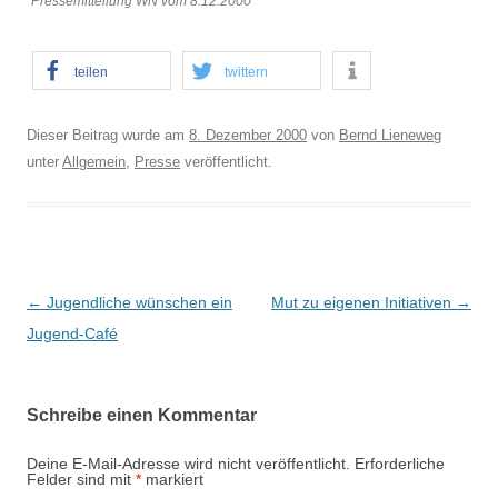
Pressemitteilung WN vom 8.12.2000
teilen
twittern
Dieser Beitrag wurde am
8. Dezember 2000
von
Bernd Lieneweg
unter
Allgemein
,
Presse
veröffentlicht.
B
←
Jugendliche wünschen ein
Mut zu eigenen Initiativen
→
e
Jugend-Café
i
t
Schreibe einen Kommentar
r
a
Deine E-Mail-Adresse wird nicht veröffentlicht.
Erforderliche
Felder sind mit
*
markiert
g