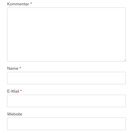
Kommentar
*
s
-
N
a
v
i
g
a
Name
*
t
i
o
E-Mail
*
n
Website