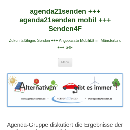
agenda21senden +++
agenda21senden mobil +++
Senden4F
Zukunftsfähiges Senden +++ Angepasste Mobilität im Münsterland
+++ S4F
Zum
Menü
Inhalt
springen
Agenda-Gruppe diskutiert die Ergebnisse der