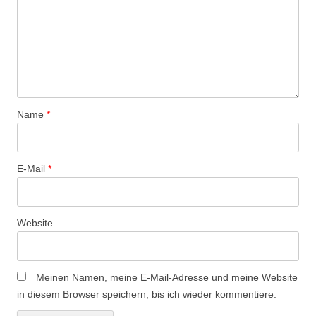
N
a
v
i
g
a
Name
*
t
i
o
E-Mail
*
n
Website
Meinen Namen, meine E-Mail-Adresse und meine Website
in diesem Browser speichern, bis ich wieder kommentiere.