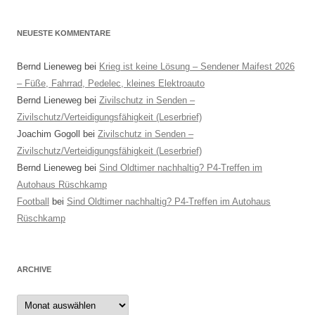
NEUESTE KOMMENTARE
Bernd Lieneweg
bei
Krieg ist keine Lösung – Sendener Maifest 2026
– Füße, Fahrrad, Pedelec, kleines Elektroauto
Bernd Lieneweg
bei
Zivilschutz in Senden –
Zivilschutz/Verteidigungsfähigkeit (Leserbrief)
Joachim Gogoll
bei
Zivilschutz in Senden –
Zivilschutz/Verteidigungsfähigkeit (Leserbrief)
Bernd Lieneweg
bei
Sind Oldtimer nachhaltig? P4-Treffen im
Autohaus Rüschkamp
Football
bei
Sind Oldtimer nachhaltig? P4-Treffen im Autohaus
Rüschkamp
ARCHIVE
Archive