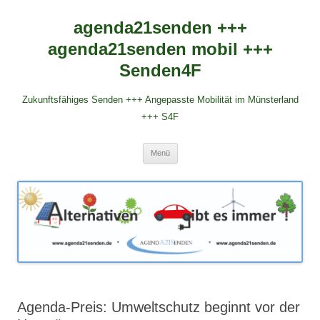
agenda21senden +++
agenda21senden mobil +++
Senden4F
Zukunftsfähiges Senden +++ Angepasste Mobilität im Münsterland
+++ S4F
Zum
Menü
Inhalt
springen
Agenda-Preis: Umweltschutz beginnt vor der