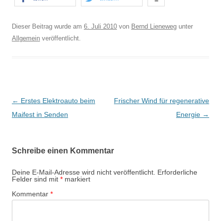
Dieser Beitrag wurde am
6. Juli 2010
von
Bernd Lieneweg
unter
Allgemein
veröffentlicht.
B
←
Erstes Elektroauto beim
Frischer Wind für regenerative
e
Maifest in Senden
Energie
→
i
t
Schreibe einen Kommentar
r
a
Deine E-Mail-Adresse wird nicht veröffentlicht.
Erforderliche
Felder sind mit
*
markiert
g
Kommentar
*
s
-