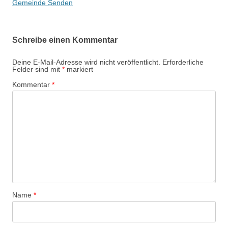
t
Gemeinde Senden
r
a
Schreibe einen Kommentar
g
s
Deine E-Mail-Adresse wird nicht veröffentlicht.
Erforderliche
Felder sind mit
*
markiert
-
Kommentar
*
N
a
v
i
g
a
t
i
Name
*
o
n