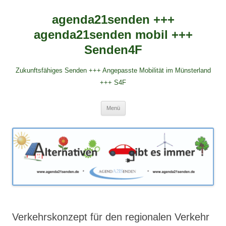
agenda21senden +++
agenda21senden mobil +++
Senden4F
Zukunftsfähiges Senden +++ Angepasste Mobilität im Münsterland
+++ S4F
Zum
Menü
Inhalt
springen
Verkehrskonzept für den regionalen Verkehr