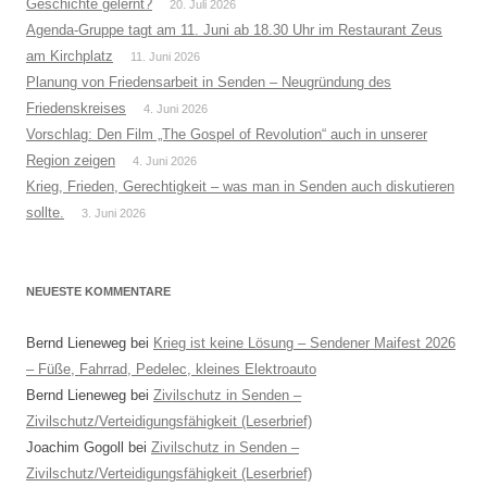
Geschichte gelernt?
20. Juli 2026
Agenda-Gruppe tagt am 11. Juni ab 18.30 Uhr im Restaurant Zeus
am Kirchplatz
11. Juni 2026
Planung von Friedensarbeit in Senden – Neugründung des
Friedenskreises
4. Juni 2026
Vorschlag: Den Film „The Gospel of Revolution“ auch in unserer
Region zeigen
4. Juni 2026
Krieg, Frieden, Gerechtigkeit – was man in Senden auch diskutieren
sollte.
3. Juni 2026
NEUESTE KOMMENTARE
Bernd Lieneweg
bei
Krieg ist keine Lösung – Sendener Maifest 2026
– Füße, Fahrrad, Pedelec, kleines Elektroauto
Bernd Lieneweg
bei
Zivilschutz in Senden –
Zivilschutz/Verteidigungsfähigkeit (Leserbrief)
Joachim Gogoll
bei
Zivilschutz in Senden –
Zivilschutz/Verteidigungsfähigkeit (Leserbrief)