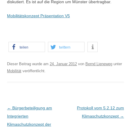
diskutiert. Es ist auf die Region um Münster übertragbar.
Mobilitätskonzept Präsentation V5
teilen
twittern
Dieser Beitrag wurde am
24. Januar 2012
von
Bernd Lieneweg
unter
Mobilität
veröffentlicht.
B
←
Bürgerbeteiligung am
Protokoll vom 5.2.12 zum
e
Integrierten
Klimaschutzkonzept
→
i
Klimaschutzkonzept der