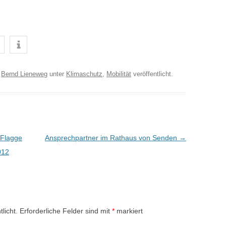
n
Bernd Lieneweg
unter
Klimaschutz
,
Mobilität
veröffentlicht.
 Flagge
Ansprechpartner im Rathaus von Senden
→
012
licht.
Erforderliche Felder sind mit
*
markiert