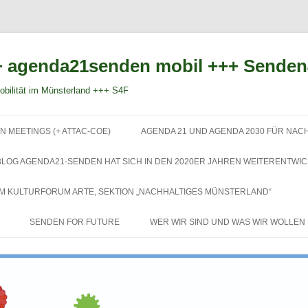
 agenda21senden mobil +++ Sende
bilität im Münsterland +++ S4F
Zum
Inhalt
N MEETINGS (+ ATTAC-COE)
AGENDA 21 UND AGENDA 2030 FÜR NAC
springen
BLOG AGENDA21-SENDEN HAT SICH IN DEN 2020ER JAHREN WEITERENTWIC
EM KULTURFORUM ARTE, SEKTION „NACHHALTIGES MÜNSTERLAND“
SENDEN FOR FUTURE
WER WIR SIND UND WAS WIR WOLLEN