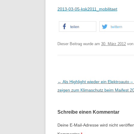
2013-03-05-ksk2011_mobilitaet
teilen
twittern
Dieser Beitrag wurde am
30. März 2012
vo
B
←
Als Highlight wieder ein Elektroauto –
e
zeigen zum Klimaschutz beim Maifest 2
i
t
Schreibe einen Kommentar
r
a
Deine E-Mail-Adresse wird nicht veröffent
g
Kommentar
*