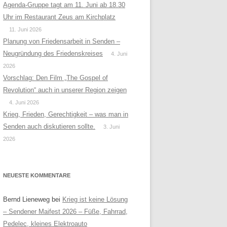
Agenda-Gruppe tagt am 11. Juni ab 18.30
Uhr im Restaurant Zeus am Kirchplatz
11. Juni 2026
Planung von Friedensarbeit in Senden –
Neugründung des Friedenskreises
4. Juni
2026
Vorschlag: Den Film „The Gospel of
Revolution“ auch in unserer Region zeigen
4. Juni 2026
Krieg, Frieden, Gerechtigkeit – was man in
Senden auch diskutieren sollte.
3. Juni
2026
NEUESTE KOMMENTARE
Bernd Lieneweg
bei
Krieg ist keine Lösung
– Sendener Maifest 2026 – Füße, Fahrrad,
Pedelec, kleines Elektroauto