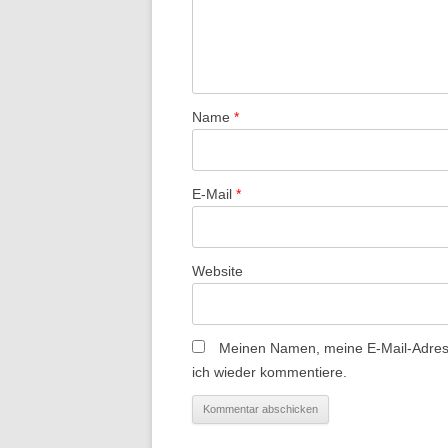
v
i
g
a
t
Name
*
i
o
E-Mail
*
n
Website
Meinen Namen, meine E-Mail-Adress
ich wieder kommentiere.