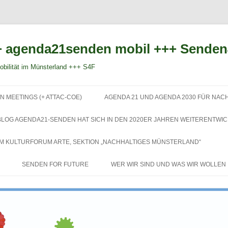
 agenda21senden mobil +++ Sende
bilität im Münsterland +++ S4F
Zum
Inhalt
N MEETINGS (+ ATTAC-COE)
AGENDA 21 UND AGENDA 2030 FÜR NAC
springen
BLOG AGENDA21-SENDEN HAT SICH IN DEN 2020ER JAHREN WEITERENTWIC
EM KULTURFORUM ARTE, SEKTION „NACHHALTIGES MÜNSTERLAND“
SENDEN FOR FUTURE
WER WIR SIND UND WAS WIR WOLLEN