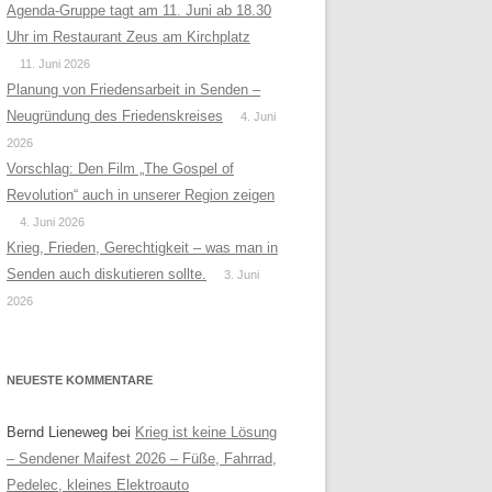
Agenda-Gruppe tagt am 11. Juni ab 18.30
Uhr im Restaurant Zeus am Kirchplatz
11. Juni 2026
Planung von Friedensarbeit in Senden –
Neugründung des Friedenskreises
4. Juni
2026
Vorschlag: Den Film „The Gospel of
Revolution“ auch in unserer Region zeigen
4. Juni 2026
Krieg, Frieden, Gerechtigkeit – was man in
Senden auch diskutieren sollte.
3. Juni
2026
NEUESTE KOMMENTARE
Bernd Lieneweg
bei
Krieg ist keine Lösung
– Sendener Maifest 2026 – Füße, Fahrrad,
Pedelec, kleines Elektroauto