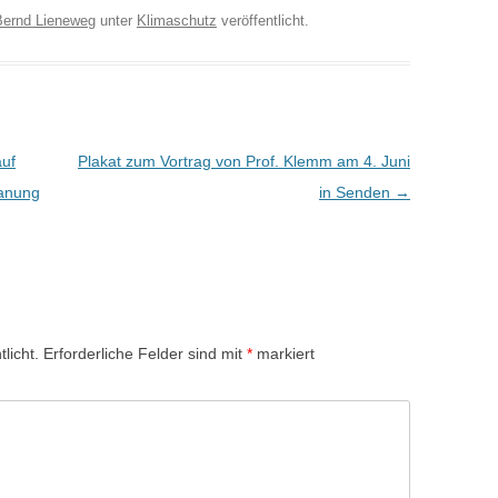
Bernd Lieneweg
unter
Klimaschutz
veröffentlicht.
auf
Plakat zum Vortrag von Prof. Klemm am 4. Juni
lanung
in Senden
→
licht.
Erforderliche Felder sind mit
*
markiert