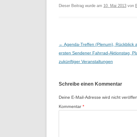
Dieser Beitrag wurde am
10. Mai 2013
von
B
←
Agenda-Treffen (Plenum), Rückblick 
e
ersten Sendener Fahrrad-Aktionstag, P
i
zukünftiger Veranstaltungen
t
r
Schreibe einen Kommentar
a
g
Deine E-Mail-Adresse wird nicht veröffent
s
Kommentar
*
-
N
a