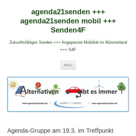
agenda21senden +++
agenda21senden mobil +++
Senden4F
Zukunftsfähiges Senden +++ Angepasste Mobilität im Münsterland
+++ S4F
Zum
Menü
Inhalt
springen
Agenda-Gruppe am 19.3. im Treffpunkt