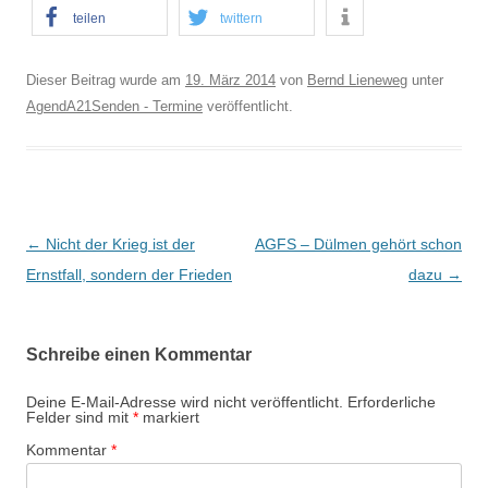
teilen
twittern
Dieser Beitrag wurde am
19. März 2014
von
Bernd Lieneweg
unter
AgendA21Senden - Termine
veröffentlicht.
B
←
Nicht der Krieg ist der
AGFS – Dülmen gehört schon
e
Ernstfall, sondern der Frieden
dazu
→
i
t
Schreibe einen Kommentar
r
a
Deine E-Mail-Adresse wird nicht veröffentlicht.
Erforderliche
Felder sind mit
*
markiert
g
Kommentar
*
s
-