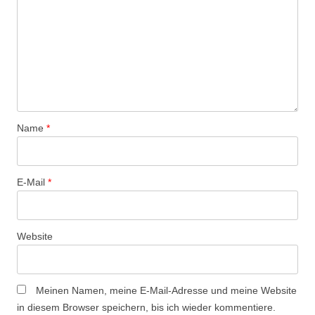
N
a
v
i
g
a
Name
*
t
i
o
E-Mail
*
n
Website
Meinen Namen, meine E-Mail-Adresse und meine Website
in diesem Browser speichern, bis ich wieder kommentiere.