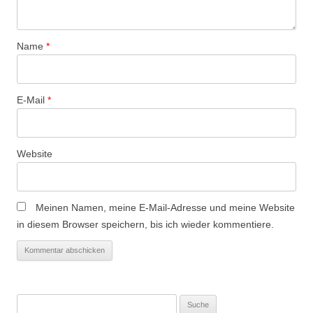
g
a
Name
*
t
i
o
E-Mail
*
n
Website
Meinen Namen, meine E-Mail-Adresse und meine Website
in diesem Browser speichern, bis ich wieder kommentiere.
Suche