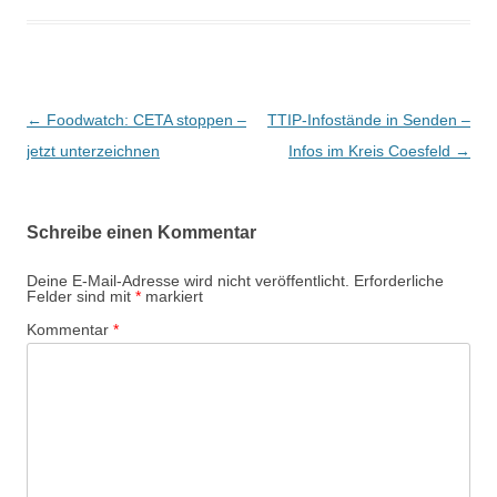
B
←
Foodwatch: CETA stoppen –
TTIP-Infostände in Senden –
e
jetzt unterzeichnen
Infos im Kreis Coesfeld
→
i
t
Schreibe einen Kommentar
r
a
Deine E-Mail-Adresse wird nicht veröffentlicht.
Erforderliche
Felder sind mit
*
markiert
g
Kommentar
*
s
-
N
a
v
i