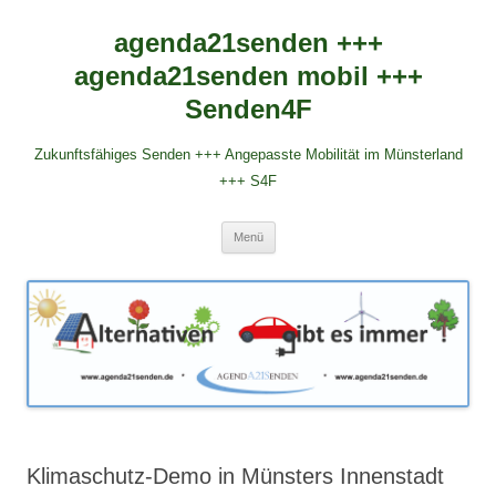
agenda21senden +++
agenda21senden mobil +++
Senden4F
Zukunftsfähiges Senden +++ Angepasste Mobilität im Münsterland
+++ S4F
Zum
Menü
Inhalt
springen
Klimaschutz-Demo in Münsters Innenstadt